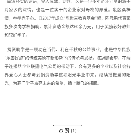
简短朴实的话语，令人真挚、动容。这是一位多年奋斗异乡的游子
对家乡的深情，也是一位实干的企业家对母校的厚爱。殷殷桑梓
情，拳拳赤子心。自2017年成立“陈世吉教育基金”起，陈冠鹏代表家
族多次向学校捐助，累计资助金额达60余万元，用于奖励较好教师
和较好学子。
捐资助学是一项功在当代、利在千秋的公益事业，也是中华民族
“乐善好施”的传统美德在新形势下的传承与发扬。陈冠鹏希望，在端
子连接器企业联捷电气公司的带动下，会有更多的企业以及社会各
界爱心人士参与到捐资助学这项阳光事业中来，继续播撒爱的阳
光，为寒门学子点亮未来的希望，插上腾飞的翅膀。
赞
(1)