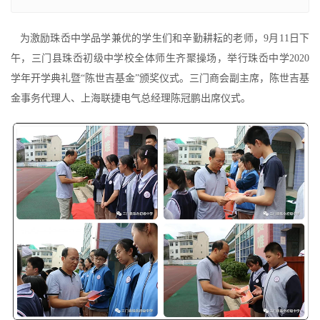
为激励珠岙中学品学兼优的学生们和辛勤耕耘的老师，9月11日下
午，三门县珠岙初级中学校全体师生齐聚操场，举行珠岙中学2020
学年开学典礼暨“陈世吉基金”颁奖仪式。三门商会副主席，陈世吉基
金事务代理人、上海联捷电气总经理陈冠鹏出席仪式。