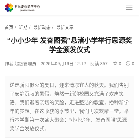
首页
/
近期
/
最新动态
/
最新文章
“小小少年 发奋图强”悬渚小学举行思源奖
学金颁发仪式
作者 超级管理员
2025年09月19日 12:12
阅读 857
0
0
送走骄阳似火的夏日，迎来清凉宜人的秋天。我们告别
了安静沉寂的暑假，焕然一新的校园又充满了欢声笑
语。我们迎着亲切的笑脸，走进整洁的教室，播种新学
年的梦想。在这收获的季节里，我们再次欢聚一堂。举
行本学期第一次盛大聚会：“小小少年、发奋图强”思源
奖学金发放仪式。