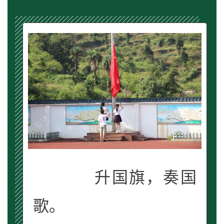
升国旗，奏国
歌。