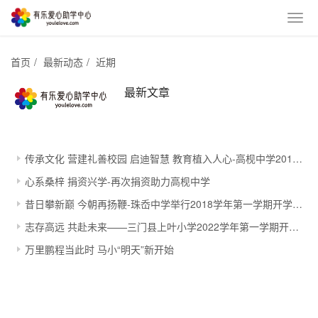
首页
/
最新动态
/
近期
最新文章
传承文化 营建礼善校园 启迪智慧 教育植入人心-高枧中学2019学年秋季开学典礼暨表彰大会
心系桑梓 捐资兴学-再次捐资助力高枧中学
昔日攀新巅 今朝再扬鞭-珠岙中学举行2018学年第一学期开学典礼
志存高远 共赴未来——三门县上叶小学2022学年第一学期开学典礼暨乡贤“思源”奖学金颁奖仪式
万里鹏程当此时 马小“明天”新开始