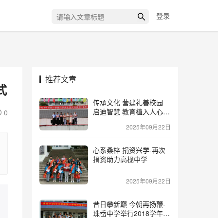
登录
推荐文章
式
传承文化 营建礼善校园
启迪智慧 教育植入人心-
0
高枧中学2019学年秋季开
2025年09月22日
学典礼暨表彰大会
心系桑梓 捐资兴学-再次
捐资助力高枧中学
2025年09月22日
昔日攀新巅 今朝再扬鞭-
珠岙中学举行2018学年第