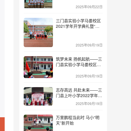
一学期开学典礼
2025年09月22日
三门县实验小学马娄校区
2021学年开学典礼暨“思
源”奖学金发放仪式
2025年09月19日
筑梦未来 扬帆起航——三
门县实验小学马娄校区
2020学年秋季开学典礼
2025年09月19日
志存高远 共赴未来——三
门县上叶小学2022学年第
一学期开学典礼暨乡贤“思
2025年09月19日
源”奖学金颁奖仪式
万里鹏程当此时 马小“明
天”新开始