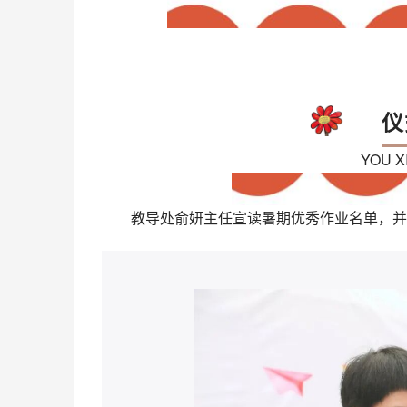
仪
YOU X
教导处俞妍主任宣读暑期优秀作业名单，并